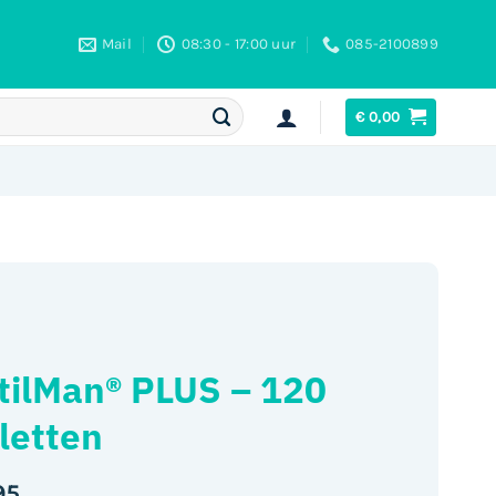
Mail
08:30 - 17:00 uur
085-2100899
€
0,00
tilMan® PLUS – 120
letten
95