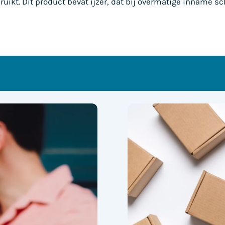
ruikt. Dit product bevat ijzer, dat bij overmatige inname sc