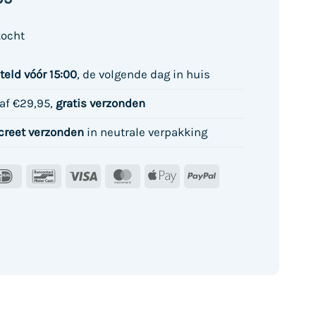
kocht
teld vóór
15:00
, de volgende dag in huis
af €29,95,
gratis verzonden
creet verzonden
in neutrale verpakking
IDeal
Bancontact
Visa
MasterCard
Apple
PayPal
Pay