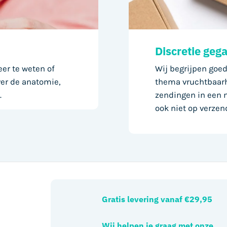
Discretie geg
er te weten of
Wij begrijpen goed
ver de anatomie,
thema vruchtbaarh
.
zendingen in een n
ook niet op verzen
Gratis levering vanaf €29,95
Wij helpen je graag met onze