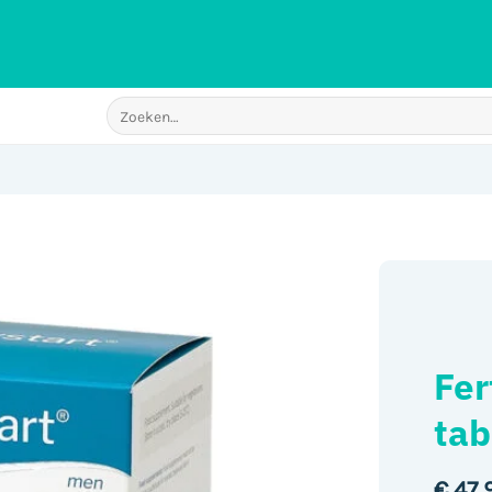
Zoeken
naar:
Fer
tab
€
47,