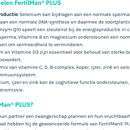
delen FertilMan® PLUS
oductie:
Selenium kan bijdragen aan een normale spermato
n aan een normale DNA-synthese en daarmee de voortplant
zym Q10 speelt een sleutelrol bij de energieproductie in ce
het sperma. Vitamine B en magnesium ondersteunen een nor
pen om vermoeidheid te verminderen.
 en Vitamine D3 zijn essentieel voor behoud van sterke bo
evordert.
mix van vitamine C, D, B-complex, koper, ijzer, zink en se
 immuunsysteem.
dium, ijzer en zink kan de cognitieve functie ondersteunen, 
ansmissie.
lMan® PLUS?
un partner een zwangerschap plannen en hun vruchtbaarh
aat hebben bij de geavanceerde formule van FertilMan® P