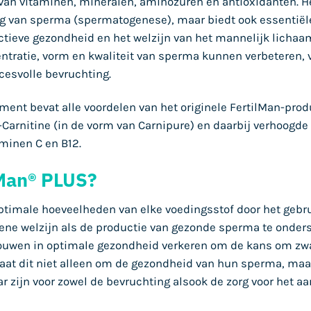
van vitaminen, mineralen, aminozuren en antioxidanten. Het
ng van sperma (spermatogenese), maar biedt ook essentië
ctieve gezondheid en het welzijn van het mannelijk lichaa
ntratie, vorm en kwaliteit van sperma kunnen verbeteren, 
cesvolle bevruchting.
ent bevat alle voordelen van het originele FertilMan-produc
Carnitine (in de vorm van Carnipure) en daarbij verhoogde
minen C en B12.
Man® PLUS?
ptimale hoeveelheden van elke voedingsstof door het gebru
ne welzijn als de productie van gezonde sperma te onderst
ouwen in optimale gezondheid verkeren om de kans om zwa
aat dit niet alleen om de gezondheid van hun sperma, maa
ar zijn voor zowel de bevruchting alsook de zorg voor het 