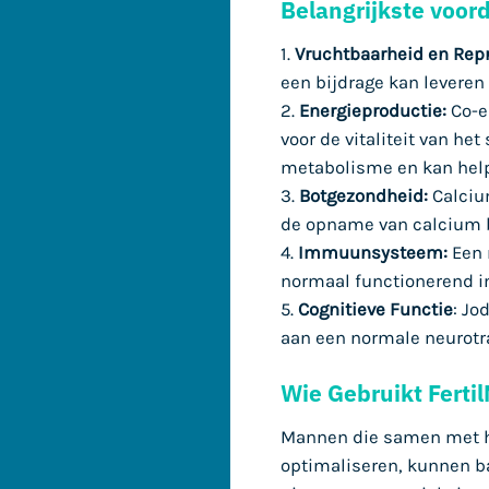
Belangrijkste voor
1.
Vruchtbaarheid en Repr
een bijdrage kan levere
2.
Energieproductie:
Co-en
voor de vitaliteit van 
metabolisme en kan hel
3.
Botgezondheid:
Calcium
de opname van calcium b
4.
Immuunsysteem:
Een 
normaal functionerend
5.
Cognitieve Functie
: Jo
aan een normale neurotr
Wie Gebruikt Ferti
Mannen die samen met h
optimaliseren, kunnen b