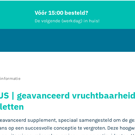
Vóór 15:00 besteld?
De volgende (werkdag) in huis!
informatie
LUS | geavanceerd vruchtbaarhei
letten
geavanceerd supplement, speciaal samengesteld om de ge
ans op een succesvolle conceptie te vergroten. Deze hoog