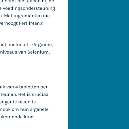
 helpt niet alleen bij de
le voedingsondersteuning
m. Met ingrediënten die
verhoogt FertilMan®
t, inclusief L-Arginine,
 niveaus van Selenium,
ik van 4 tabletten per
eunen. Het is cruciaal
nger te raken te
r ook om hun algehele
aankomende kind.