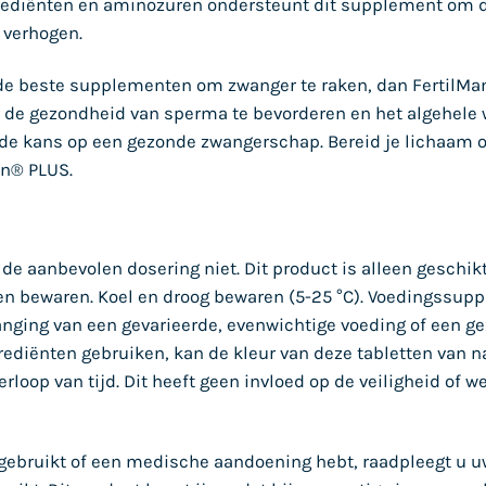
grediënten en aminozuren ondersteunt dit supplement om 
 verhogen.
r de beste supplementen om zwanger te raken, dan FertilM
 de gezondheid van sperma te bevorderen en het algehele 
de kans op een gezonde zwangerschap. Bereid je lichaam o
an® PLUS.
 de aanbevolen dosering niet. Dit product is alleen geschik
ren bewaren. Koel en droog bewaren (5-25 °C). Voedingssu
anging van een gevarieerde, evenwichtige voeding of een g
rediënten gebruiken, kan de kleur van deze tabletten van na
erloop van tijd. Dit heeft geen invloed op de veiligheid of
gebruikt of een medische aandoening hebt, raadpleegt u uw