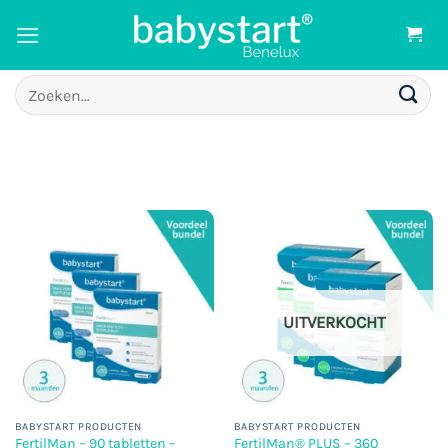
Ga
naar
inhoud
Zoeken
naar:
UITVERKOCHT
BABYSTART PRODUCTEN
BABYSTART PRODUCTEN
FertilMan – 90 tabletten –
FertilMan® PLUS – 360