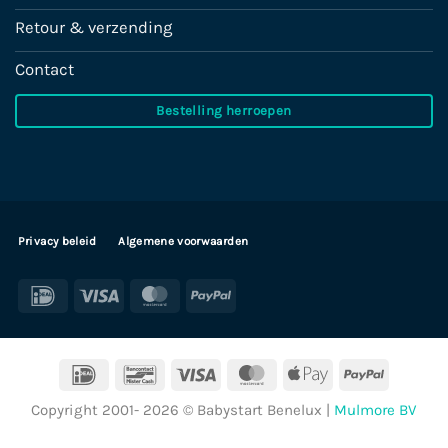
Retour & verzending
Contact
Bestelling herroepen
Privacy beleid
Algemene voorwaarden
IDeal
Visa
MasterCard
PayPal
IDeal
Bancontact
Visa
MasterCard
Apple
PayPal
Pay
Copyright 2001- 2026 © Babystart Benelux |
Mulmore BV