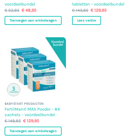
voordeelbundel
tabletten – voordeelbundel
Oorspronkelijke
Huidige
Oorspronkelijke
Huidige
€
53,85
€
48,95
€
143,85
€
129,95
prijs
prijs
prijs
prijs
was:
is:
was:
is:
Toevoegen aan winkelwagen
Lees verder
€ 53,85.
€ 48,95.
€ 143,85.
€ 129,95.
BABYSTART PRODUCTEN
FertilMan® MAX Poeder – 84
sachets – voordeelbundel
Oorspronkelijke
Huidige
€
149,85
€
129,95
prijs
prijs
was:
is:
Toevoegen aan winkelwagen
€ 149,85.
€ 129,95.