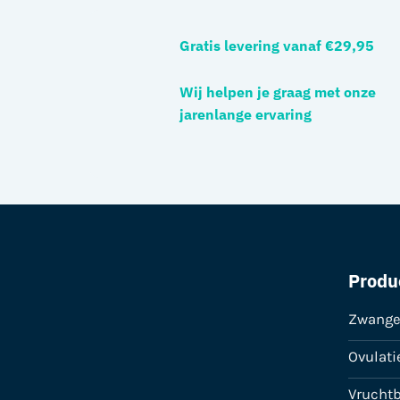
Gratis levering vanaf €29,95
Wij helpen je graag met onze
jarenlange ervaring
Produ
Zwange
Ovulati
Vrucht