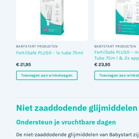
BABYSTART PRODUCTEN
BABYSTART PRODUCTEN
FertilSafe PLUS® – m
FertilSafe PLUS® – 1x tube 75ml
Tube 75m l & 2x app
€
21,95
€
23,95
Toevoegen aan winkelwagen
Toevoegen aan winke
Niet zaaddodende glijmiddelen
Ondersteun je vruchtbare dagen
De niet-zaaddodende glijmiddelen van Babystart zij