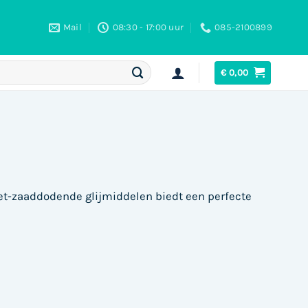
Mail
08:30 - 17:00 uur
085-2100899
€
0,00
et-zaaddodende glijmiddelen biedt een perfecte