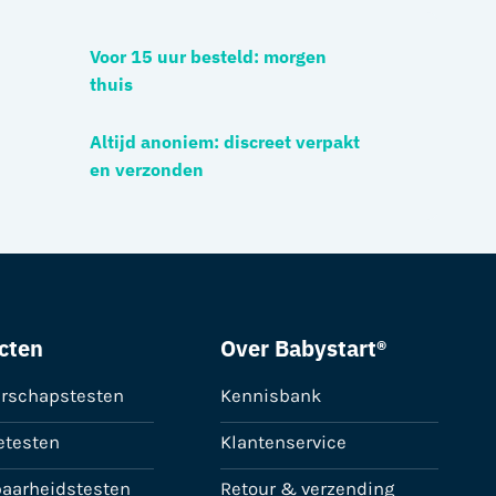
Voor 15 uur besteld: morgen
thuis
Altijd anoniem: discreet verpakt
en verzonden
cten
Over Babystart®
rschapstesten
Kennisbank
etesten
Klantenservice
baarheidstesten
Retour & verzending