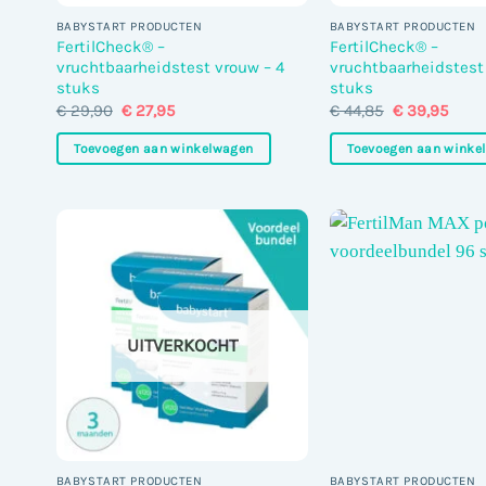
BABYSTART PRODUCTEN
BABYSTART PRODUCTEN
FertilCheck® –
FertilCheck® –
vruchtbaarheidstest vrouw – 4
vruchtbaarheidstest
stuks
stuks
Oorspronkelijke
Huidige
Oorspronkel
Huid
€
29,90
€
27,95
€
44,85
€
39,95
prijs
prijs
prijs
prijs
was:
is:
was:
is:
Toevoegen aan winkelwagen
Toevoegen aan winke
€ 29,90.
€ 27,95.
€ 44,85.
€ 39,
UITVERKOCHT
BABYSTART PRODUCTEN
BABYSTART PRODUCTEN