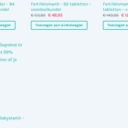
er – 84
FertilWoman® – 90 tabletten –
FertilWoman
undel
voordeelbundel
tabletten – 
ijke
dige
Oorspronkelijke
Huidige
Oor
€
53,85
€
48,95
€
143,85
€
1
js
prijs
prijs
pri
was:
is:
was
lwagen
Toevoegen aan winkelwagen
Toevoegen 
29,95.
€ 53,85.
€ 48,95.
€ 1
Babystart® –