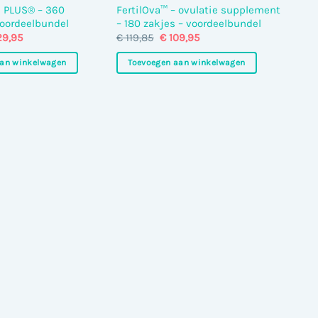
 PLUS® – 360
FertilOva™ – ovulatie supplement
voordeelbundel
– 180 zakjes – voordeelbundel
spronkelijke
Huidige
Oorspronkelijke
Huidige
29,95
€
119,85
€
109,95
js
prijs
prijs
prijs
:
is:
was:
is:
aan winkelwagen
Toevoegen aan winkelwagen
43,85.
€ 129,95.
€ 119,85.
€ 109,95.