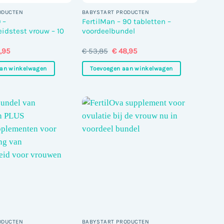
ODUCTEN
BABYSTART PRODUCTEN
 –
FertilMan – 90 tabletten –
idstest vrouw – 10
voordeelbundel
pronkelijke
Huidige
Oorspronkelijke
Huidige
,95
€
53,85
€
48,95
s
prijs
prijs
prijs
is:
was:
is:
aan winkelwagen
Toevoegen aan winkelwagen
,95.
€ 56,95.
€ 53,85.
€ 48,95.
ODUCTEN
BABYSTART PRODUCTEN