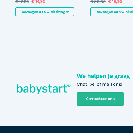
Oorspronkelijke
Huidige
Oorspronkel
Huid
€
17,90
€
14,95
€
26,85
€
19,95
prijs
prijs
prijs
prijs
was:
is:
was:
is:
Toevoegen aan winkelwagen
Toevoegen aan winke
€ 17,90.
€ 14,95.
€ 26,85.
€ 19,
We helpen je graag
Chat, bel of mail ons!
Contacteer ons