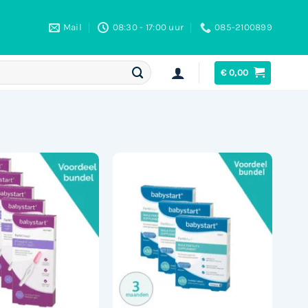
Mail
08:30 - 17:00 uur
085-2100899
€
0,00