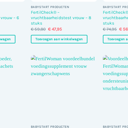
BABYSTART PRODUCTEN
BABYSTART PR
FertilCheck® –
FertilCheck®
 vrouw – 6
vruchtbaarheidstest vrouw – 8
vruchtbaarhe
stuks
stuks
ijke
ige
Oorspronkelijke
Huidige
Oors
€
59,80
€
47,95
€
74,95
€
56
prijs
prijs
prij
was:
is:
was:
lwagen
Toevoegen aan winkelwagen
Toevoegen 
95.
€ 59,80.
€ 47,95.
€ 74
BABYSTART PRODUCTEN
BABYSTART PR