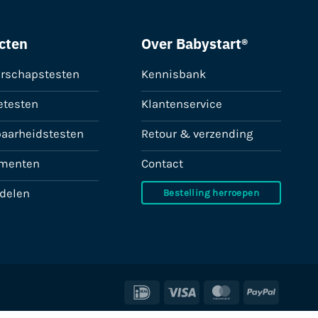
cten
Over Babystart®
rschapstesten
Kennisbank
etesten
Klantenservice
baarheidstesten
Retour & verzending
menten
Contact
ddelen
Bestelling herroepen
IDeal
Visa
MasterCard
PayPal