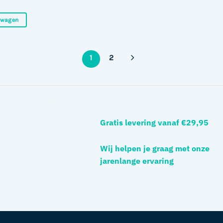
ijke
ige
lwagen
95.
1
2
Gratis levering vanaf €29,95
Wij helpen je graag met onze
jarenlange ervaring