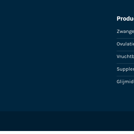
Produ
Zwange
Ovulati
Vrucht
Supple
Glijmi