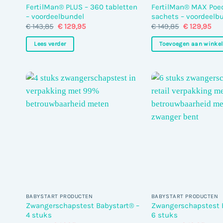
FertilMan® PLUS – 360 tabletten
FertilMan® MAX Poed
– voordeelbundel
sachets – voordeelb
Oorspronkelijke
Huidige
Oorspronkel
Hui
€
143,85
€
129,95
€
149,85
€
129,95
prijs
prijs
prijs
pri
was:
is:
was:
is:
Lees verder
Toevoegen aan winke
€ 143,85.
€ 129,95.
€ 149,85.
€ 1
BABYSTART PRODUCTEN
BABYSTART PRODUCTEN
Zwangerschapstest Babystart® –
Zwangerschapstest 
4 stuks
6 stuks