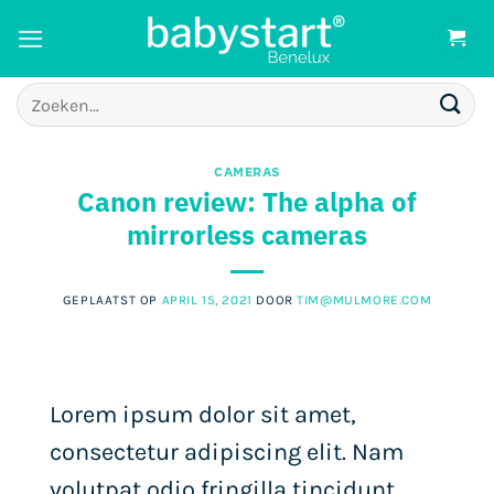
Ga
naar
inhoud
Zoeken
naar:
CAMERAS
Canon review: The alpha of
mirrorless cameras
GEPLAATST OP
APRIL 15, 2021
DOOR
TIM@MULMORE.COM
Lorem ipsum dolor sit amet,
consectetur adipiscing elit. Nam
volutpat odio fringilla tincidunt