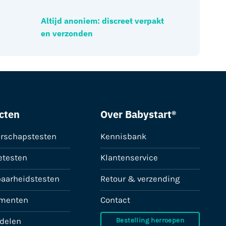
Altijd anoniem: discreet verpakt
en verzonden
cten
Over Babystart®
rschapstesten
Kennisbank
etesten
Klantenservice
baarheidstesten
Retour & verzending
menten
Contact
ddelen
Bestelling herroepen