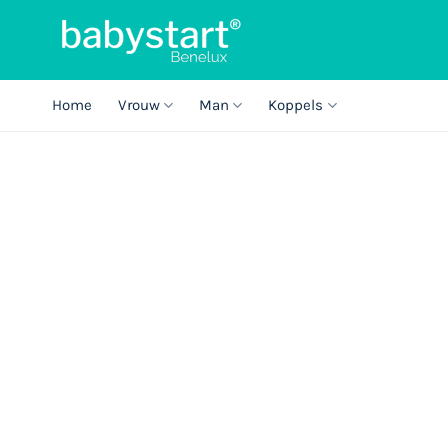
Ga
naar
inhoud
Home
Vrouw
Man
Koppels